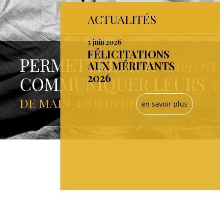
ACTUALITÉS
5 juin 2026
FÉLICITATIONS
PERMETTRE AUX
AUX MÉRITANTS
EMPLOYE
2026
COMMUNIQUER LEURS
B
DE MAIN-D’OEUVRE
en savoir plus