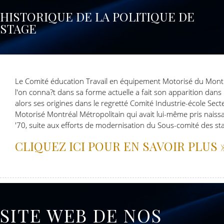
HISTORIQUE DE LA POLITIQUE DE
STAGE
Le Comité éducation Travail en équipement Motorisé du Montr
l'on conna?t dans sa forme actuelle a fait son apparition dans l
alors ses origines dans le regretté Comité Industrie-école Sec
Motorisé Montréal Métropolitain qui avait lui-même pris nais
'70, suite aux efforts de modernisation du Sous-comité des sta
CLIQUEZ ICI POUR EN SAVOIR PLUS 
SITE WEB DE NOS